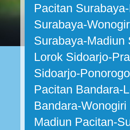
Pacitan Surabaya-
Surabaya-Wonogir
Surabaya-Madiun S
Lorok Sidoarjo-Pr
Sidoarjo-Ponorogo
Pacitan Bandara-L
Bandara-Wonogiri
Madiun Pacitan-S